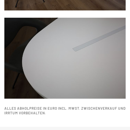
ALLES ABHOLPREISE IN EURO INCL. MWST. ZWISCHENVERKAUF UND
IRRTUM VORBEHALTEN.