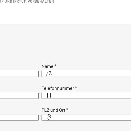
UF UND IRRTUM VORBEHALTEN.
Name
*
Telefonnummer
*
PLZ und Ort
*