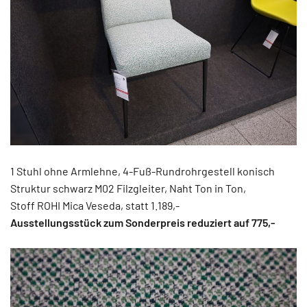
1 Stuhl ohne Armlehne, 4-Fuß-Rundrohrgestell konisch
Struktur schwarz M02 Filzgleiter, Naht Ton in Ton,
Stoff ROHI Mica Veseda, statt 1.189,-
Ausstellungsstück zum Sonderpreis reduziert auf 775,-