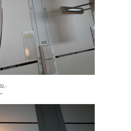
62,-
,-