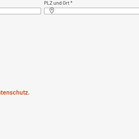
PLZ und Ort
*
atenschutz.