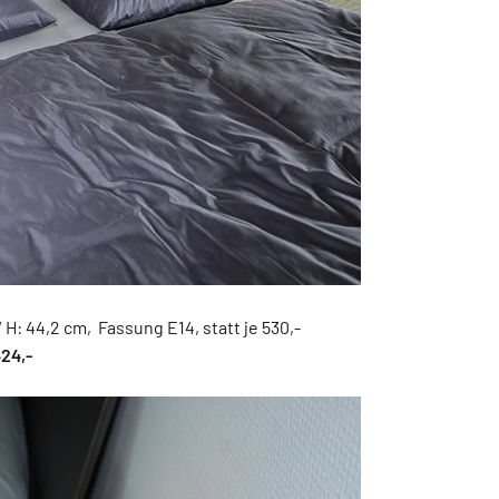
H: 44,2 cm, Fassung E14, statt je 530,-
424,-