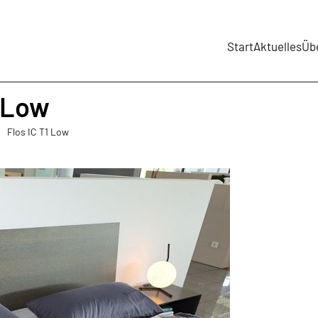
Start
Aktuelles
Üb
1 Low
Flos IC T1 Low