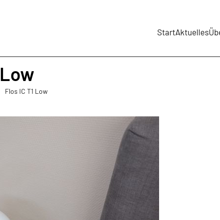
Start
Aktuelles
Üb
1 Low
Flos IC T1 Low