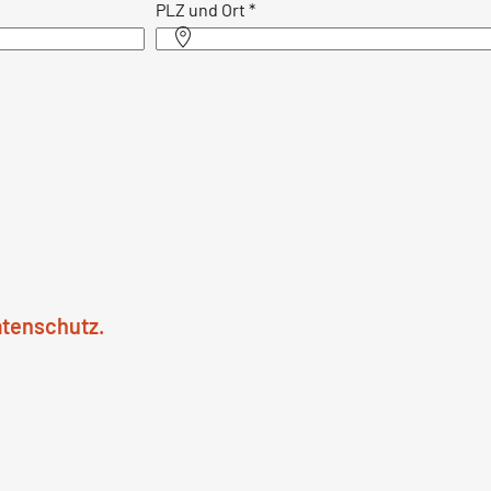
PLZ und Ort
*
atenschutz.