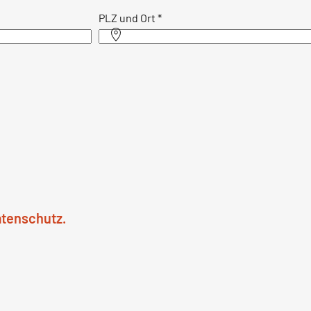
PLZ und Ort
*
atenschutz.