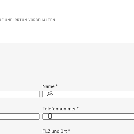
UF UND IRRTUM VORBEHALTEN.
Name
*
Telefonnummer
*
PLZ und Ort
*