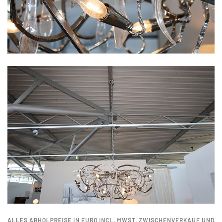
ALLES ABHOLPREISE IN EURO INCL. MWST. ZWISCHENVERKAUF UND